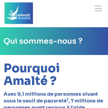
Tog
nav
Qui sommes-nous ?
Pourquoi
Amalté ?
Avec 9,1 millions de personnes vivant
1
sous le seuil de pauvreté
, 7 millions de
personnes ayant recours à l’aide